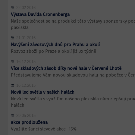
22.02.2016
Výstava Davida Cronenberga
Naše společnost se na produkci této výstavy sponzorsky po
plexiskla
21.01.2016
Navýšení závozových dnů pro Prahu a okolí
Rozvoz zboží po Praze a okolí již 3x týdně
16.12.2015
Více skladových zásob díky nové hale v Červené Lhotě
Představujeme Vám novou skladovou halu na pobočce v Čer
16.12.2015
Nová led světla v našich halách
Nová led světla s využitím našeho plexiskla nám zlepšují pra
halách!
29.05.2015
akce prodloužena
Využijte šanci slevové akce -15%