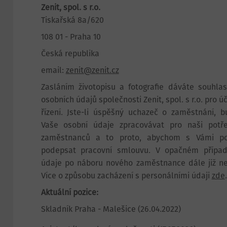
Zenit, spol. s r.o.
Tiskařská 8a/620
108 01 - Praha 10
Česká republika
email:
zenit@zenit.cz
Zasláním životopisu a fotografie dáváte souhla
osobních údajů společnosti Zenit, spol. s r.o. pro 
řízení. Jste-li úspěšný uchazeč o zaměstnání, 
Vaše osobní údaje zpracovávat pro naši potř
zaměstnanců a to proto, abychom s Vámi po
podepsat pracovní smlouvu. V opačném přípa
údaje po náboru nového zaměstnance dále již n
Více o způsobu zacházení s personálními údaji
zde
.
Aktuální pozice:
Skladník Praha - Malešice
(26.04.2022)