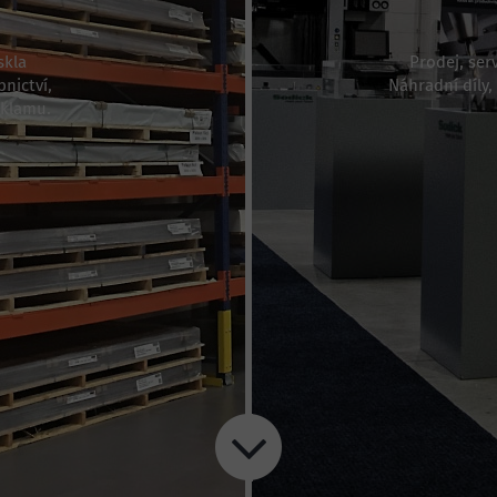
skla
Prodej, ser
nictví,
Náhradní díly,
eklamu.