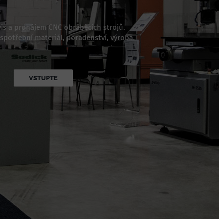
vis a pronájem CNC obráběcích strojů.
 spotřební materiál, poradenství, výroba.
VSTUPTE