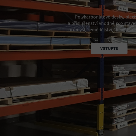
Polykarbonátové desky, plexi
a příslušenství vhodné pro staveb
průmysl, zemědělství, design i r
VSTUPTE