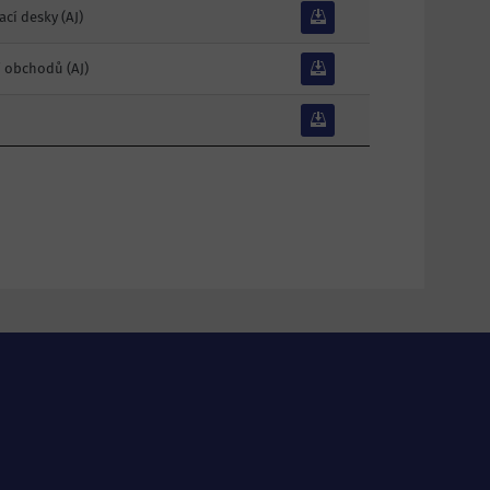
ací desky
(AJ)
í obchodů
(AJ)