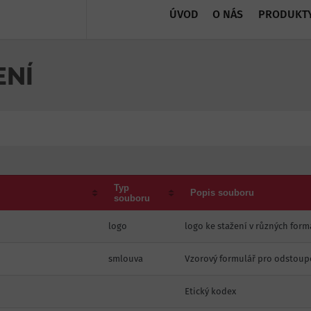
ÚVOD
O NÁS
PRODUKT
ENÍ
Typ
Popis souboru
souboru
logo
logo ke stažení v různých for
smlouva
Vzorový formulář pro odstoup
Etický kodex