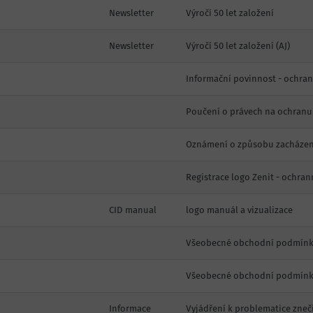
Newsletter
Výročí 50 let založení
Newsletter
Výročí 50 let založení (AJ)
Informační povinnost - ochra
Poučení o právech na ochranu
Oznámení o způsobu zacházení
Registrace logo Zenit - ochra
CID manual
logo manuál a vizualizace
Všeobecné obchodní podmínk
Všeobecné obchodní podmínky
Informace
Vyjádření k problematice zneč