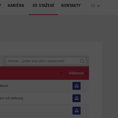
Y
KARIÉRA
KE STAŽENÍ
KONTAKTY
CZ
Stáhnout
mátech
ení od smlouvy