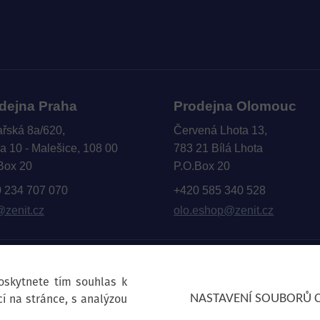
dejna Praha
Prodejna Olomouc
ařská 8a/620,
Červená Lhota 13,
a 10 - Malešice, 108 00
783 21 Bílá Lhota
Box 20
P.O.Box 20
 234 707 070
+420 585 340 528
@zenit.cz
olo.eshop@zenit.cz
poskytnete tím souhlas k
í na stránce, s analýzou
NASTAVENÍ SOUBORŮ 