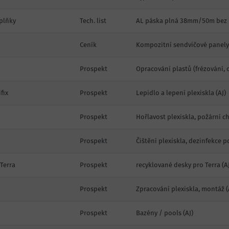
plňky
Tech. list
AL páska plná 38mm/50m bez 
Ceník
Kompozitní sendvičové panely
Prospekt
Opracování plastů (frézování, o
fix
Prospekt
Lepidlo a lepení plexiskla
(AJ)
Prospekt
Hořlavost plexiskla, požární c
Prospekt
Čištění plexiskla, dezinfekce 
Terra
Prospekt
recyklované desky pro Terra
(AJ
Prospekt
Zpracování plexiskla, montáž
(
Prospekt
Bazény / pools (AJ)