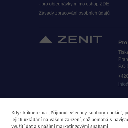
- pro objednávky mimo eshop ZDE
Zásady zpracování osobních údajů
Pro
Tisk
Prah
P.O.
+420
info
© 2025 Zenit spol. s r.o.
Když kliknete na „Přijmout všechny soubory cookie“, 
jejich ukládání na vašem zařízení, což pomáhá s navigac
využití dat a s našimi marketingovými snahami