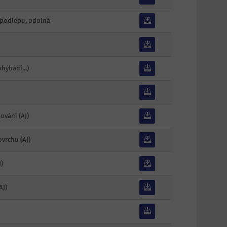
podlepu, odolná
hýbání...)
hování
(AJ)
povrchu
(AJ)
)
AJ)