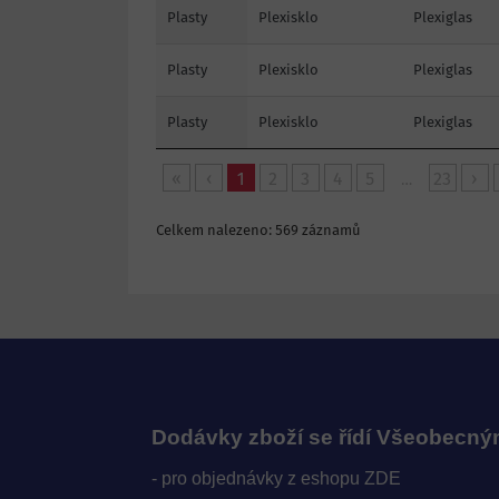
Plasty
Plexisklo
Plexiglas
Plasty
Plexisklo
Plexiglas
Plasty
Plexisklo
Plexiglas
«
‹
1
2
3
4
5
23
›
…
Celkem nalezeno: 569 záznamů
Dodávky zboží se řídí Všeobecn
- pro objednávky z eshopu ZDE