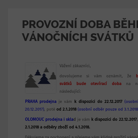
PROVOZNÍ DOBA BĚ
VÁNOČNÍCH SVÁTKŮ
Vážení zákazníci,
dovolujeme si vám oznámit, že
svátků
bude otevírací doba
na naš
následující:
PRAHA prodejna
je vám
k dispozici do 22.12.2017
(osobn
20.12.2017)
, poté
od 2.1.2018
(osobní odběr pouze od 3.1.2018
OLOMOUC prodejna
i skla
d
je vám
k dispozici do 22.12.2017
2.1.2018 a odběry zboží od 4.1.2018.
Děkujeme za pochopení a přejeme vám klidné prožití vánoč