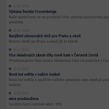
22.02.2016
Výstava Davida Cronenberga
Naše společnost se na produkci této výstavy sponzorsky po
plexiskla
21.01.2016
Navýšení závozových dnů pro Prahu a okolí
Rozvoz zboží po Praze a okolí již 3x týdně
16.12.2015
Více skladových zásob díky nové hale v Červené Lhotě
Představujeme Vám novou skladovou halu na pobočce v Čer
16.12.2015
Nová led světla v našich halách
Nová led světla s využitím našeho plexiskla nám zlepšují pra
halách!
29.05.2015
akce prodloužena
Využijte šanci slevové akce -15%